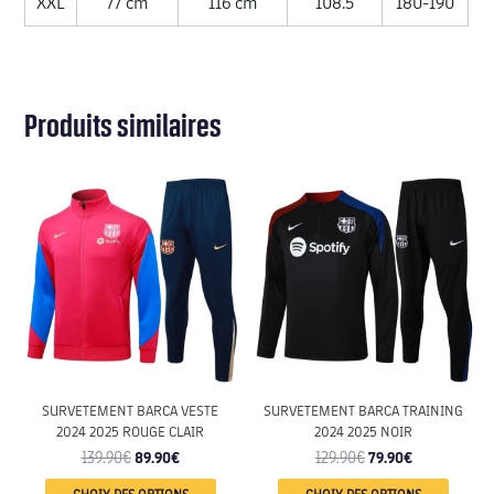
XXL
77 cm
116 cm
108.5
180-190
Produits similaires
SURVETEMENT BARCA VESTE
SURVETEMENT BARCA TRAINING
2024 2025 ROUGE CLAIR
2024 2025 NOIR
139.90
€
89.90
€
129.90
€
79.90
€
CHOIX DES OPTIONS
CHOIX DES OPTIONS