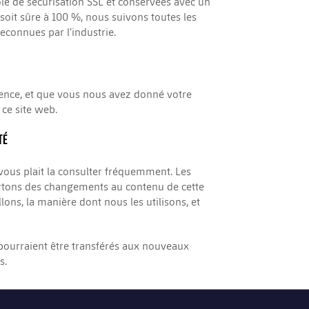
cole de sécurisation SSL et conservées avec un
oit sûre à 100 %, nous suivons toutes les
connues par l’industrie.
idence, et que vous nous avez donné votre
ce site web.
TÉ
 vous plait la consulter fréquemment. Les
portons des changements au contenu de cette
ons, la manière dont nous les utilisons, et
 pourraient être transférés aux nouveaux
s.