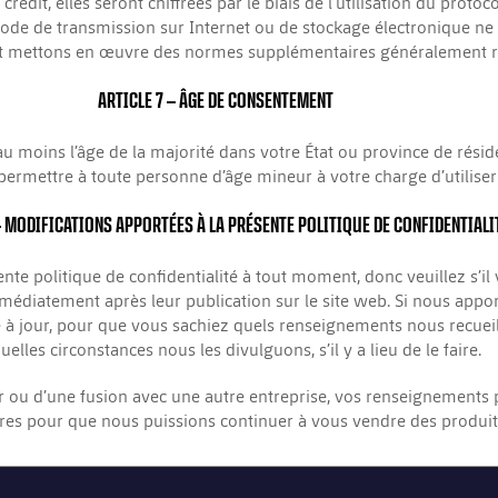
rédit, elles seront chiffrées par le biais de l’utilisation du proto
de de transmission sur Internet ou de stockage électronique ne s
t mettons en œuvre des normes supplémentaires généralement re
ARTICLE 7
– ÂGE DE CONSENTEMENT
 au moins l’âge de la majorité dans votre État ou province de rés
rmettre à toute personne d’âge mineur à votre charge d’utiliser 
 MODIFICATIONS APPORTÉES À LA PRÉSENTE POLITIQUE DE CONFIDENTIALI
nte politique de confidentialité à tout moment, donc veuillez s’il
immédiatement après leur publication sur le site web. Si nous ap
se à jour, pour que vous sachiez quels renseignements nous recueill
uelles circonstances nous les divulguons, s’il y a lieu de le faire.
 par ou d’une fusion avec une autre entreprise, vos renseignements
ires pour que nous puissions continuer à vous vendre des produit