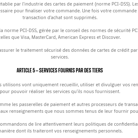
blie par l’industrie des cartes de paiement (norme PCI-DSS). Les
saire pour finaliser votre commande. Une fois votre commande fin
transaction d’achat sont supprimés.
a norme PCI-DSS, gérée par le conseil des normes de sécurité PCI, 
telles que Visa, MasterCard, American Express et Discover.
surer le traitement sécurisé des données de cartes de crédit par 
services.
ARTICLE 5
– SERVICES FOURNIS PAR DES TIERS
s utilisons vont uniquement recueillir, utiliser et divulguer vos
pour pouvoir réaliser les services qu’ils nous fournissent.
comme les passerelles de paiement et autres processeurs de trans
nt aux renseignements que nous sommes tenus de leur fournir pour
commandons de lire attentivement leurs politiques de confidentia
anière dont ils traiteront vos renseignements personnels.